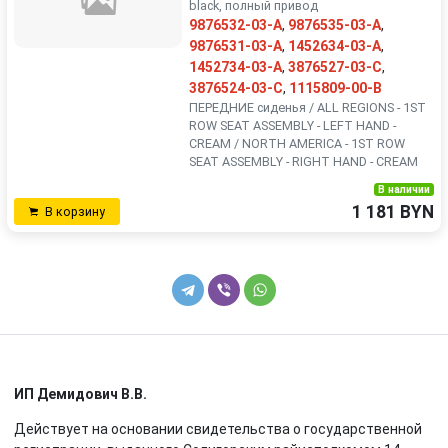
black, полный привод
9876532-03-A
,
9876535-03-A
,
9876531-03-A
,
1452634-03-A
,
1452734-03-A
,
3876527-03-C
,
3876524-03-C
,
1115809-00-B
ПЕРЕДНИЕ сиденья / ALL REGIONS - 1ST
ROW SEAT ASSEMBLY - LEFT HAND -
CREAM / NORTH AMERICA - 1ST ROW
SEAT ASSEMBLY - RIGHT HAND - CREAM
В наличии
1 181 BYN
В корзину
ИП Демидович В.В.
Действует на основании свидетельства о государственной