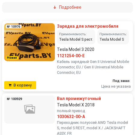
Подробнее
Зарядка для электромобиля
№ 10976
Применяемость:
Применяемость:
Tesla Model S рест.
Tesla Model S
Tesla Model 3 2020
1121254-00-E
Новая
Кабель зарядный Gen II Universal Mobile
Connector, EU / Gen II Universal Mobile
Connector, EU
Под заказ
В корзину
Цена не указана
Вал промежуточный
№ 100929
Tesla Model X 2018
полный привод
1030632-00-A
Переходник полуосей AWD Tesla model
S, model S REST, model X / JACKSHAFT
ASSY, FR