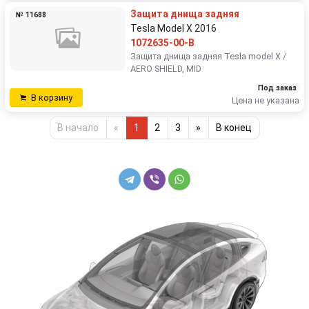
Защита днища задняя
№ 11688
Tesla Model X 2016
1072635-00-B
Защита днища задняя Tesla model X /
AERO SHIELD, MID
Под заказ
В корзину
Цена не указана
В начало
«
1
2
3
»
В конец