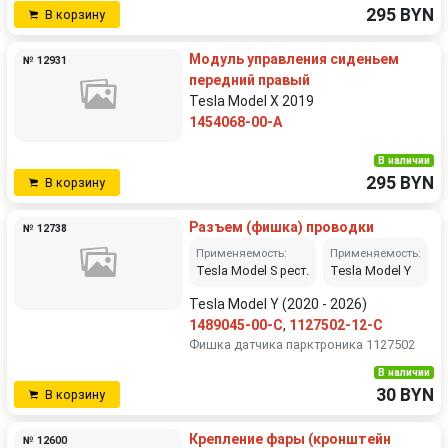
295 BYN
В корзину
Модуль управления сиденьем
№ 12931
передний правый
Tesla Model X 2019
1454068-00-A
В наличии
295 BYN
В корзину
Разъем (фишка) проводки
№ 12738
Применяемость:
Применяемость:
Tesla Model S рест.
Tesla Model Y
Tesla Model Y (2020 - 2026)
1489045-00-C
,
1127502-12-C
Фишка датчика парктроника 1127502
В наличии
30 BYN
В корзину
Крепление фары (кронштейн
№ 12600