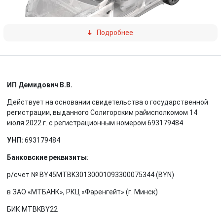
Подробнее
Tesla Model X
— полноразмерный электрический кроссовер
производства компании
Tesla
. Прототип был впервые показан в
ИП Демидович В.В.
Лос-Анджелесе 9 февраля 2012 года. Первые поставки
начались 29 сентября 2015 года. Tesla Model X разрабатывался
Действует на основании свидетельства о государственной
на базе платформы Tesla Model S
регистрации, выданного Солигорским райисполкомом 14
июля 2022 г. с регистрационным номером 693179484
УНП:
693179484
Банковские реквизиты
:
р/счет № BY45MTBK30130001093300075344 (BYN)
в ЗАО «МТБАНК», РКЦ «Фаренгейт» (г. Минск)
БИК MTBKBY22