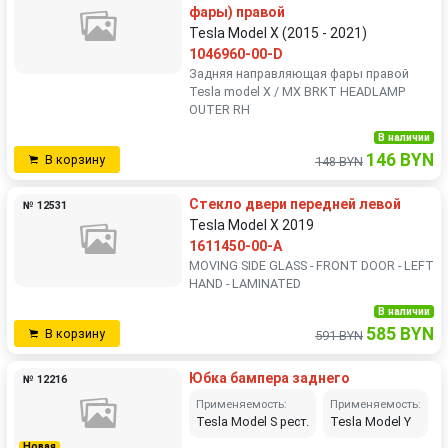
фары) правой
Tesla Model X (2015 - 2021)
1046960-00-D
Задняя направляющая фары правой
Tesla model X / MX BRKT HEADLAMP
OUTER RH
В наличии
146 BYN
В корзину
148 BYN
Стекло двери передней левой
№ 12531
Tesla Model X 2019
1611450-00-A
MOVING SIDE GLASS - FRONT DOOR - LEFT
HAND - LAMINATED
В наличии
585 BYN
В корзину
591 BYN
Юбка бампера заднего
№ 12216
Применяемость:
Применяемость:
Tesla Model S рест.
Tesla Model Y
Новая