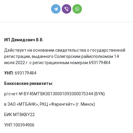
ИП Демидович В.В.
Действует на основании свидетельства о государственной
регистрации, выданного Солигорским райисполкомом 14
июля 2022 г. с регистрационным номером 693179484
УНП:
693179484
Банковские реквизиты
:
р/счет № BY45MTBK30130001093300075344 (BYN)
в ЗАО «МТБАНК», РКЦ «Фаренгейт» (г. Минск)
БИК MTBKBY22
УНП 100394906