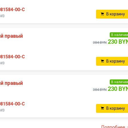
081584-00-C
В корзину
 M3
В наличи
й правый
230 BY
384 BYN
081584-00-C
В корзину
 M3
В наличи
й правый
230 BY
384 BYN
081584-00-C
В корзину
 M3
Подробнее