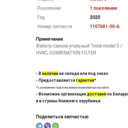
Поколение
1 поколение
Год
2020
Номер запчасти
1107681-00-A
Примечание
Фильтр салона угольный Tesla model 3 /
HVAC, COMBINATION FILTER
- В
наличии
на складе или под заказ
- Предоставляется
гарантия
*
* с условиями гарантии можно ознакомиться на сайте
- Возможна организация
доставки
по Белару
и в страны ближнего зарубежья
Поделиться запчастью