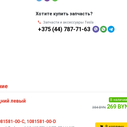
Хотите купить запчасть?
Запчасти и аксессуары Tesla
+375 (44) 787-71-63
ние
В наличи
дний левый
269 BY
384 BYN
081581-00-C
,
1081581-00-D
В корзину