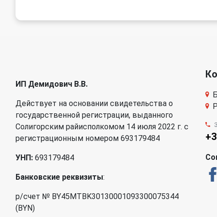
К
ИП Демидович В.В.
Б
Действует на основании свидетельства о
Р
государственной регистрации, выданного
Солигорским райисполкомом 14 июля 2022 г. с
+3
регистрационным номером 693179484
Со
УНП:
693179484
Банковские реквизиты
:
р/счет № BY45MTBK30130001093300075344
(BYN)