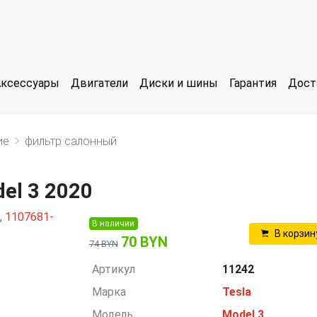
Аксессуары
Двигатели
Диски и шины
Гарантия
Дост
ие
фильтр салонный
el 3 2020
В наличии
В корзин
70 BYN
74 BYN
Артикул
11242
Марка
Tesla
Модель
Model 3