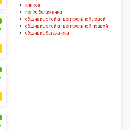
клипса
полка багажника
обшивка стойки центральной левой
и
обшивка стойки центральной правой
N
обшивка багажника
и
N
и
N