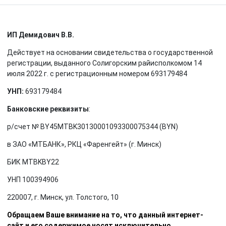
ИП Демидович В.В.
Действует на основании свидетельства о государственной
регистрации, выданного Солигорским райисполкомом 14
июля 2022 г. с регистрационным номером 693179484
УНП:
693179484
Банковские реквизиты
:
р/счет № BY45MTBK30130001093300075344 (BYN)
в ЗАО «МТБАНК», РКЦ «Фаренгейт» (г. Минск)
БИК MTBKBY22
УНП 100394906
220007, г. Минск, ул. Толстого, 10
Обращаем Ваше внимание на то, что данный интернет-
сайт и его содержимое носят исключительно