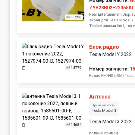
Номер запчасти:
G
ZYB23B02F22455K
Rear Entertainment Displ
№ 11250
экран для Tesla Model Y
Tesla с чипами Intel, так и.
Блок радио
Tesla Model Y 2022
№ 14779
Номер запчасти:
1
Радио FM/HD (USA) Tesla
Антенна
Применяемость:
Tesla Model 3
Tesla Model 3 2022
№ 14684
полный привод