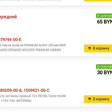
В наличи
ередней
65 BY
079744-00-E
й левой правой PREMIUM AUDIO 200 мм 80W
В корзину
 / AUDIO SPEAKER WOOFER PREMIUM 200MM
В наличи
30 BY
680209-00-A
,
1509421-00-C
р антенны правый 12V REV06 Tesla model
В корзину
R- +12V- FM- ANTENNA