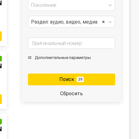
N
Поколение
Раздел: аудио, видео, медиа
×
Дополнительные параметры
и
N
Поиск
39
Сбросить
и
N