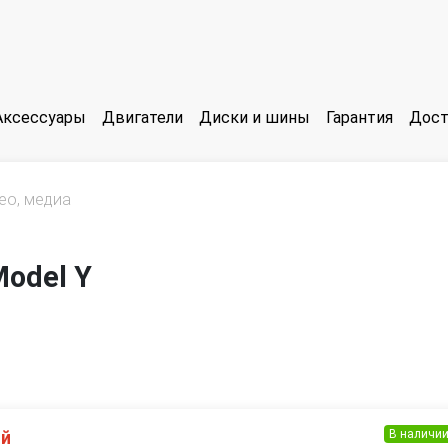
Аксессуары
Двигатели
Диски и шины
Гарантия
Дост
ео, медиа
Model Y
В наличи
ий