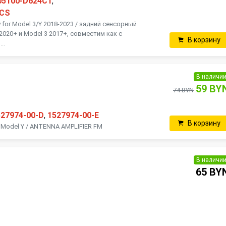
05100-D624C1
,
LCS
ay for Model 3/Y 2018-2023 / задний сенсорный
 2020+ и Model 3 2017+, совместим как с
В корзину
..
В наличи
59 BY
74 BYN
527974-00-D
,
1527974-00-E
В корзину
 Model Y / ANTENNA AMPLIFIER FM
В наличи
65 BY