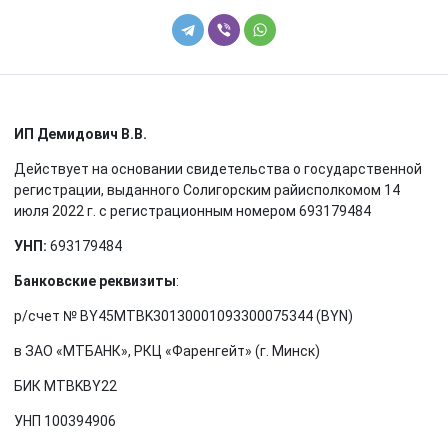
ИП Демидович В.В.
Действует на основании свидетельства о государственной
регистрации, выданного Солигорским райисполкомом 14
июля 2022 г. с регистрационным номером 693179484
УНП:
693179484
Банковские реквизиты
:
р/счет № BY45MTBK30130001093300075344 (BYN)
в ЗАО «МТБАНК», РКЦ «Фаренгейт» (г. Минск)
БИК MTBKBY22
УНП 100394906