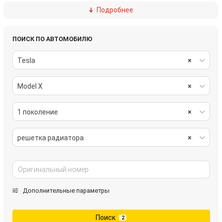
Подробнее
молдинг (накладка кузовная)
молдинг переднего бампера
молдинг переднего левого крыла
отбойник капота
ПОИСК ПО АВТОМОБИЛЮ
Tesla
×
подкапотный пластик
усилитель бампера переднего
Model X
×
четверть передняя правая
эмблема
Юбка бампера заднего
юбка бампера нижняя
1 поколение
×
решетка радиатора
×
Дополнительные параметры
Поиск
2