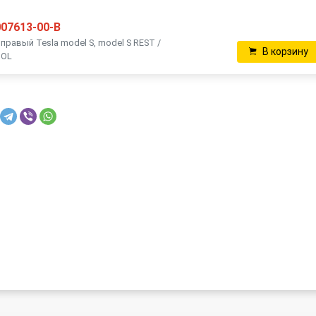
007613-00-B
равый Tesla model S, model S REST /
В корзину
OOL