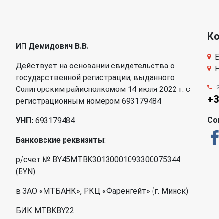
К
ИП Демидович В.В.
Б
Действует на основании свидетельства о
Р
государственной регистрации, выданного
Солигорским райисполкомом 14 июля 2022 г. с
+3
регистрационным номером 693179484
Со
УНП:
693179484
Банковские реквизиты
:
р/счет № BY45MTBK30130001093300075344
(BYN)
в ЗАО «МТБАНК», РКЦ «Фаренгейт» (г. Минск)
БИК MTBKBY22