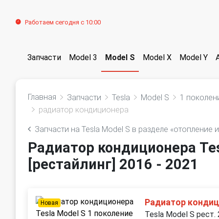
Работаем сегодня с 10:00
Запчасти
Model 3
Model S
Model X
Model Y
Главная
Запчасти
Tesla
Model S
1 поколени
радиатор кондиционера
Запчасти на Tesla Model S в разделе «отопление 
Радиатор кондиционера Tes
[рестайлинг] 2016 - 2021
Радиатор конди
Новая
Tesla Model S рест.