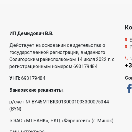
К
ИП Демидович В.В.
Б
Действует на основании свидетельства о
Р
государственной регистрации, выданного
Солигорским райисполкомом 14 июля 2022 г. с
+3
регистрационным номером 693179484
Со
УНП:
693179484
Банковские реквизиты
:
р/счет № BY45MTBK30130001093300075344
(BYN)
в ЗАО «МТБАНК», РКЦ «Фаренгейт» (г. Минск)