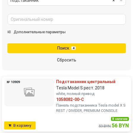
подстаканник
×
Дополнительные параметры
Поиск
4
Сбросить
Подстаканник центральный
№ 10909
Tesla Model S рест. 2018
white, полный привод
1058082-00-C
Панель подстаканника Tesla model X S
REST / DIVIDER, PREMIUM CONSOLE
В наличии
56 BYN
В корзину
59 BYN