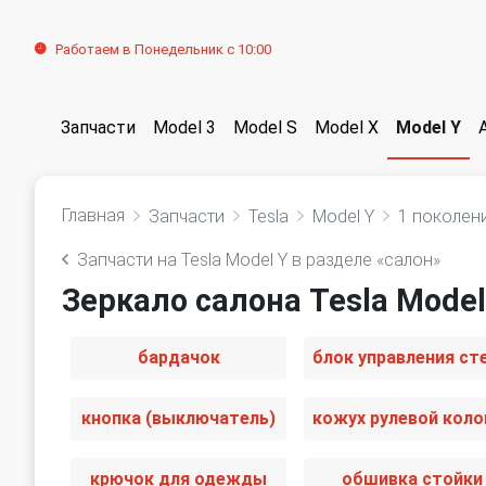
Работаем в Понедельник с 10:00
Запчасти
Model 3
Model S
Model X
Model Y
Главная
Запчасти
Tesla
Model Y
1 поколен
Запчасти на Tesla Model Y в разделе «салон»
Зеркало салона Tesla Model
бардачок
кнопка (выключатель)
крючок для одежды
обшивка стойки