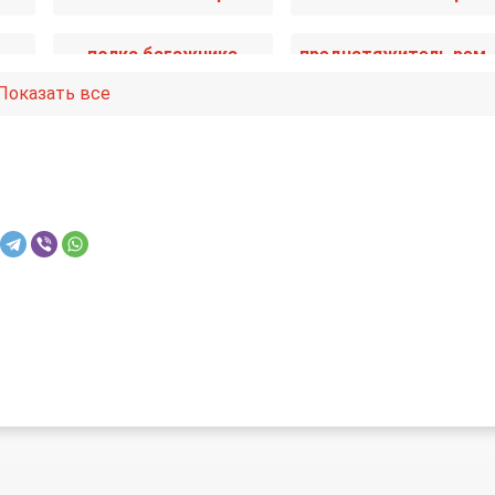
полка багажника
преднатяжитель ремня безопа
Показать все
фильтр салонный
фонарь салона (плафон)