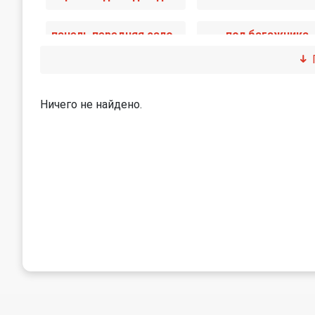
панель передняя салона (торпедо)
пол багажника
сетка на динамик
уплотнитель
Ничего не найдено.