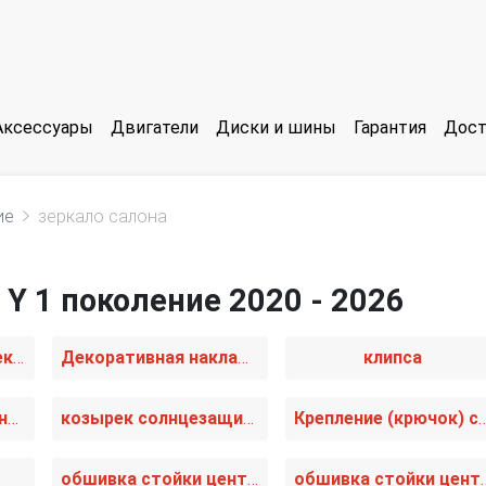
Аксессуары
Двигатели
Диски и шины
Гарантия
Дост
ие
зеркало салона
 Y 1 поколение 2020 - 2026
блок управления стеклоподъемниками
Декоративная накладка центральной консоли
клипса
кожух рулевой колонки
козырек солнцезащитный
Крепление (крючок) солнцезащитн
обшивка стойки центральной левой
обшивка стойки це