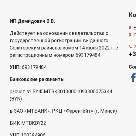
К
ИП Демидович В.В.
Б
Действует на основании свидетельства о
Р
государственной регистрации, выданного
Солигорским райисполкомом 14 июля 2022 г. с
+3
регистрационным номером 693179484
Со
УНП:
693179484
Банковские реквизиты
:
р/счет № BY45MTBK30130001093300075344
(BYN)
в ЗАО «МТБАНК», РКЦ «Фаренгейт» (г. Минск)
БИК MTBKBY22
УНП 100394906