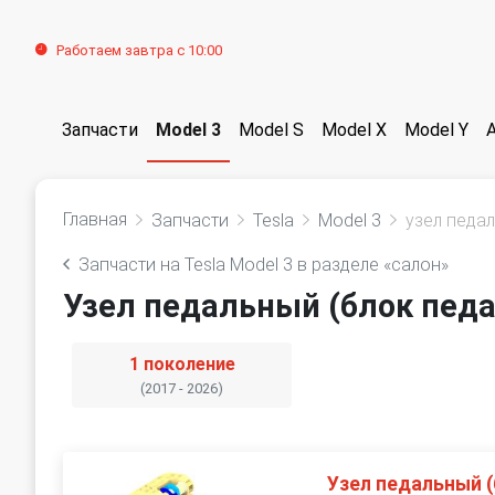
Работаем завтра с 10:00
Запчасти
Model 3
Model S
Model X
Model Y
Главная
Запчасти
Tesla
Model 3
узел педа
Запчасти на Tesla Model 3 в разделе «салон»
Узел педальный (блок педа
1 поколение
(2017 - 2026)
Узел педальный (