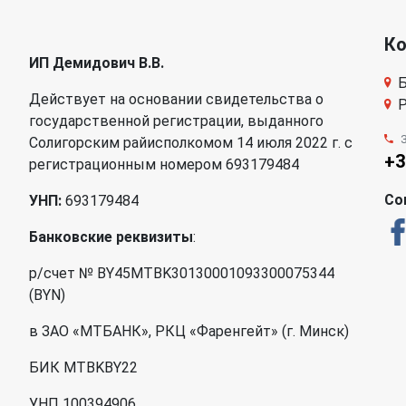
К
ИП Демидович В.В.
Б
Действует на основании свидетельства о
Р
государственной регистрации, выданного
Солигорским райисполкомом 14 июля 2022 г. с
+3
регистрационным номером 693179484
Со
УНП:
693179484
Банковские реквизиты
:
р/счет № BY45MTBK30130001093300075344
(BYN)
в ЗАО «МТБАНК», РКЦ «Фаренгейт» (г. Минск)
БИК MTBKBY22
УНП 100394906