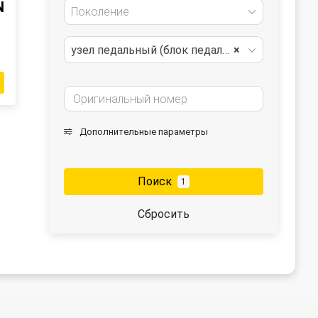
N
Поколение
узел педальный (блок педалей)
×
Дополнительные параметры
Поиск
1
Сбросить