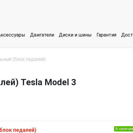
Аксессуары
Двигатели
Диски и шины
Гарантия
Дост
льный (блок педалей)
лей) Tesla Model 3
В наличи
блок педалей)