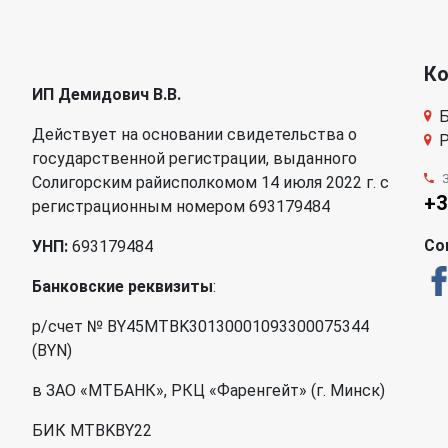
К
ИП Демидович В.В.
Б
Действует на основании свидетельства о
Р
государственной регистрации, выданного
Солигорским райисполкомом 14 июля 2022 г. с
+3
регистрационным номером 693179484
Со
УНП:
693179484
Банковские реквизиты
:
р/счет № BY45MTBK30130001093300075344
(BYN)
в ЗАО «МТБАНК», РКЦ «Фаренгейт» (г. Минск)
БИК MTBKBY22