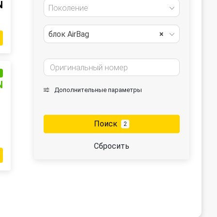
N
Поколение
блок AirBag
×
и
N
Дополнительные параметры
Поиск
2
Сбросить