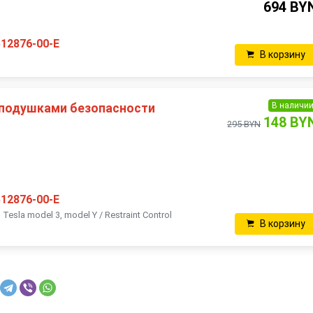
694 BY
512876-00-E
В корзину
В наличи
 подушками безопасности
148 BY
295 BYN
512876-00-E
esla model 3, model Y / Restraint Control
В корзину