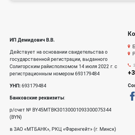
К
ИП Демидович В.В.
Б
Действует на основании свидетельства о
Р
государственной регистрации, выданного
Солигорским райисполкомом 14 июля 2022 г. с
+3
регистрационным номером 693179484
Со
УНП:
693179484
Банковские реквизиты
:
р/счет № BY45MTBK30130001093300075344
(BYN)
в ЗАО «МТБАНК», РКЦ «Фаренгейт» (г. Минск)